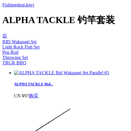
Fishingshop.kiwi
ALPHA TACKLE 钓竿套装
后
BID Wakasagi Set
Light Rock Fish Set
Pen Rod
Throwing Set
TRGR BBQ
ALPHA TACKLE Bid...
CN ¥97
购买