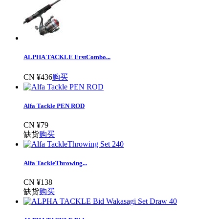
ALPHA TACKLE ErstCombo...
CN ¥436
购买
Alfa Tackle PEN ROD
CN ¥79
缺货
购买
Alfa TackleThrowing...
CN ¥138
缺货
购买