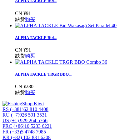
ALPHA TACKLE Bid...
CN ¥91
缺货
购买
ALPHA TACKLE Bid...
CN ¥91
缺货
购买
ALPHA TACKLE TRGR BBQ...
CN ¥280
缺货
购买
RS (+381)62 810 4408
RU (+7)926 591 3531
US (+1) 929 264 5766
PRC (+86)10 5233 6221
FR (+33)5 4748 7985
KR (+82) 102 831 6208