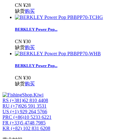
CN ¥28
缺货
购买
BERKLEY Power Pop...
CN ¥30
缺货
购买
BERKLEY Power Pop...
CN ¥30
缺货
购买
RS (+381)62 810 4408
RU (+7)926 591 3531
US (+1) 929 264 5766
PRC (+86)10 5233 6221
FR (+33)5 4748 7985
KR (+82) 102 831 6208