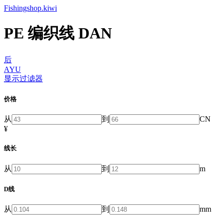
Fishingshop.kiwi
PE 编织线 DAN
后
AYU
显示过滤器
价格
从
到
CN
¥
线长
从
到
m
D线
从
到
mm