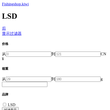
Fishingshop.kiwi
LSD
后
显示过滤器
价格
从
到
CN
¥
箱重
从
到
g
品牌
LSD