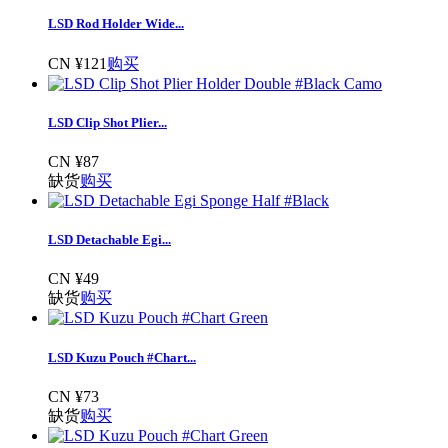
LSD Rod Holder Wide...
CN ¥121
购买
LSD Clip Shot Plier...
CN ¥87
缺货
购买
LSD Detachable Egi...
CN ¥49
缺货
购买
LSD Kuzu Pouch #Chart...
CN ¥73
缺货
购买