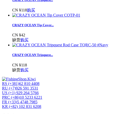
CN ¥118
购买
CRAZY OCEAN Tip Cover...
CN ¥42
缺货
购买
CRAZY OCEAN Tripquest...
CN ¥118
缺货
购买
RS (+381)62 810 4408
RU (+7)926 591 3531
US (+1) 929 264 5766
PRC (+86)10 5233 6221
FR (+33)5 4748 7985
KR (+82) 102 831 6208