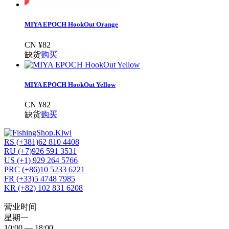
MIYA EPOCH HookOut Orange
CN ¥82
缺货
购买
MIYA EPOCH HookOut Yellow
CN ¥82
缺货
购买
RS (+381)62 810 4408
RU (+7)926 591 3531
US (+1) 929 264 5766
PRC (+86)10 5233 6221
FR (+33)5 4748 7985
KR (+82) 102 831 6208
营业时间
星期一
10:00 — 18:00