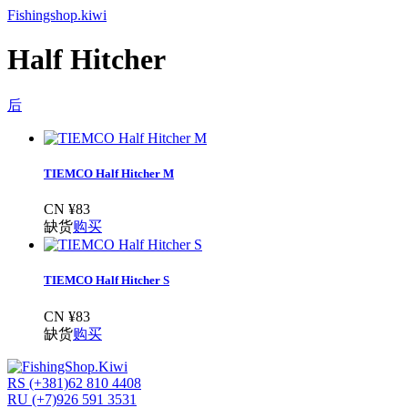
Fishingshop.kiwi
Half Hitcher
后
TIEMCO Half Hitcher M
CN ¥83
缺货
购买
TIEMCO Half Hitcher S
CN ¥83
缺货
购买
RS (+381)62 810 4408
RU (+7)926 591 3531