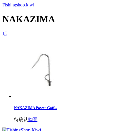
Fishingshop.kiwi
NAKAZIMA
后
NAKAZIMA Power Gaff...
待确认
购买