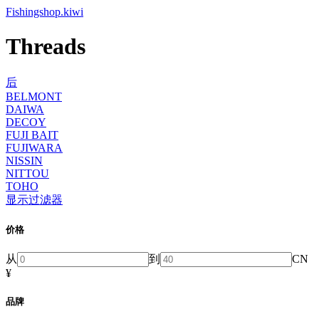
Fishingshop.kiwi
Threads
后
BELMONT
DAIWA
DECOY
FUJI BAIT
FUJIWARA
NISSIN
NITTOU
TOHO
显示过滤器
价格
从
到
CN
¥
品牌