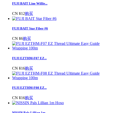
FUJI BAIT Line Willie...
CN ¥12
购买
FUJI BAIT Star Fiber #6
CN ¥6
购买
FUJI EZTHM-F07 EZ...
CN ¥16
购买
FUJI EZTHM-F08 EZ...
CN ¥16
购买
NISSIN Pals Lillian 1m...