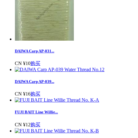
DAIWA Carp AP-031...
CN ¥10
购买
DAIWA Carp AP-039...
CN ¥16
购买
FUJI BAIT Line Willie...
CN ¥12
购买