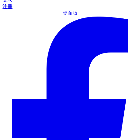
注冊
桌面版